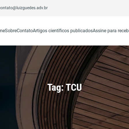
contato@luizguedes.adv.br
me
Sobre
Contato
Artigos científicos publicados
Assine para receb
Tag:
TCU