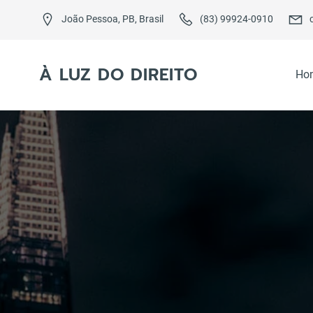
Skip
to
João Pessoa, PB, Brasil
(83) 99924-0910
content
À LUZ DO DIREITO
Ho