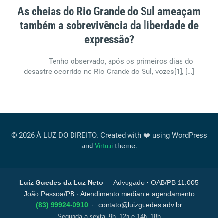
As cheias do Rio Grande do Sul ameaçam
também a sobrevivência da liberdade de
expressão?
Tenho observado, após os primeiros dias do
desastre ocorrido no Rio Grande do Sul, vozes[1], […]
© 2026 À LUZ DO DIREITO. Created with ❤️ using WordPress
and
Virtuai
theme.
Luiz Guedes da Luz Neto
— Advogado · OAB/PB 11.005
João Pessoa/PB · Atendimento mediante agendamento
(83) 99924-0910
·
contato@luizguedes.adv.br
Segunda a sexta, 9h–12h e 14h–18h