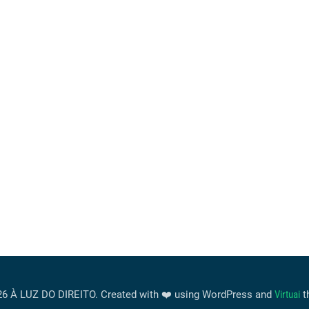
6 À LUZ DO DIREITO. Created with ❤️ using WordPress and
Virtuai
t