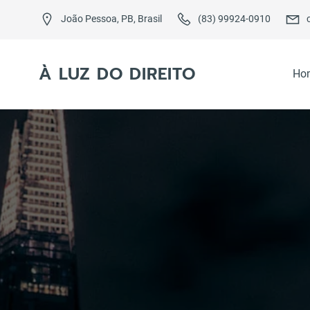
Skip
to
João Pessoa, PB, Brasil
(83) 99924-0910
content
À LUZ DO DIREITO
Ho