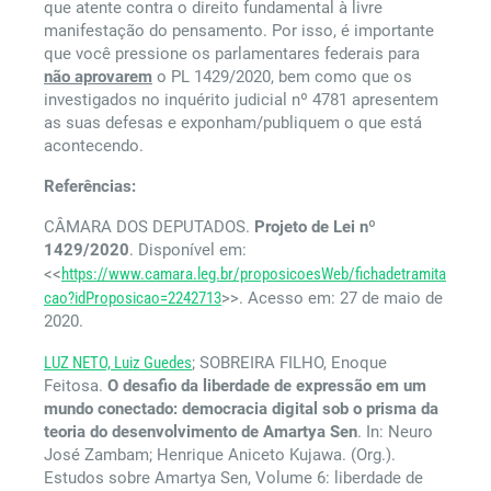
que atente contra o direito fundamental à livre
manifestação do pensamento. Por isso, é importante
que você pressione os parlamentares federais para
não aprovarem
o PL 1429/2020, bem como que os
investigados no inquérito judicial nº 4781 apresentem
as suas defesas e exponham/publiquem o que está
acontecendo.
Referências:
CÂMARA DOS DEPUTADOS.
Projeto de Lei nº
1429/2020
. Disponível em:
<<
https://www.camara.leg.br/proposicoesWeb/fichadetramita
cao?idProposicao=2242713
>>. Acesso em: 27 de maio de
2020.
LUZ NETO, Luiz Guedes
; SOBREIRA FILHO, Enoque
Feitosa.
O desafio da liberdade de expressão em um
mundo conectado: democracia digital sob o prisma da
teoria do desenvolvimento de Amartya Sen
. In: Neuro
José Zambam; Henrique Aniceto Kujawa. (Org.).
Estudos sobre Amartya Sen, Volume 6: liberdade de