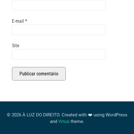
E-mail
*
Site
© 2026 À LUZ DO DIREITO. Created with ❤️ using WordPress
and
Virtuai
theme.