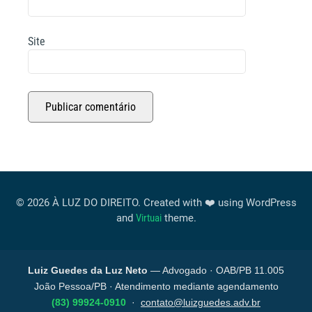
Site
© 2026 À LUZ DO DIREITO. Created with ❤️ using WordPress
and
Virtuai
theme.
Luiz Guedes da Luz Neto
— Advogado · OAB/PB 11.005
João Pessoa/PB · Atendimento mediante agendamento
(83) 99924-0910
·
contato@luizguedes.adv.br