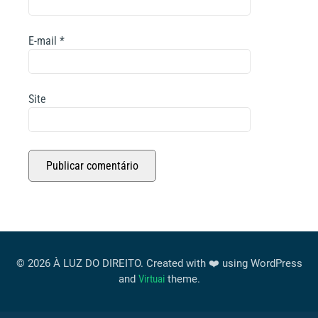
E-mail
*
Site
© 2026 À LUZ DO DIREITO. Created with ❤️ using WordPress
and
Virtuai
theme.