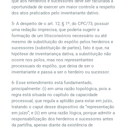
que aos herdeiros e sucessores deve ser facultada a
oportunidade de exercer um maior controle a respeito
dos atos praticados pelo inventariante dativo.
5- A despeito de o art. 12, § 1º, do CPC/73, possuir
uma redação imprecisa, que poderia sugerir a
formação de um litisconsórcio necessário ou até
mesmo de substituição do espólio pelos herdeiros e
sucessores (substituição de partes), fato é que, na
hipótese de inventariança dativa, a substituição não
ocorre nos polos, mas nos representantes
processuais do espólio, que deixa de ser o
inventariante e passa a ser o herdeiro ou sucessor.
6- Esse entendimento está fundamentado,
principalmente: (i) em uma razão topológica, pois a
regra está situada no capítulo da capacidade
processual, que regula a aptidão para estar em juízo,
tratando o caput desse dispositivo da “representação
em juízo”; e (ii) em uma razão lógica, porque admitir a
responsabilização dos herdeiros e sucessores antes
da partilha, apenas diante da existência de