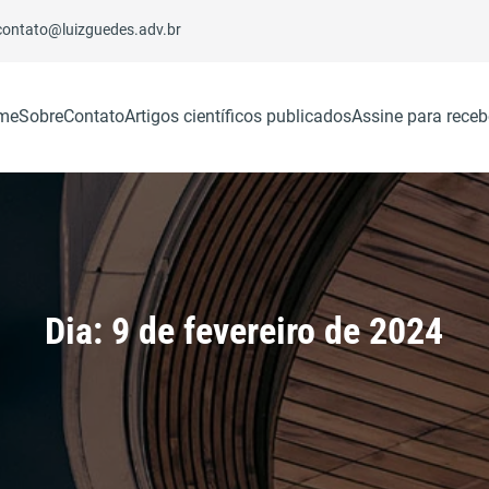
contato@luizguedes.adv.br
me
Sobre
Contato
Artigos científicos publicados
Assine para receb
Dia:
9 de fevereiro de 2024