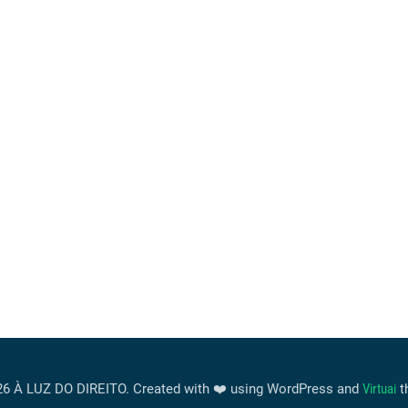
6 À LUZ DO DIREITO. Created with ❤️ using WordPress and
Virtuai
t