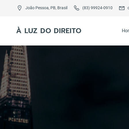
Skip
to
João Pessoa, PB, Brasil
(83) 99924-0910
content
À LUZ DO DIREITO
Ho