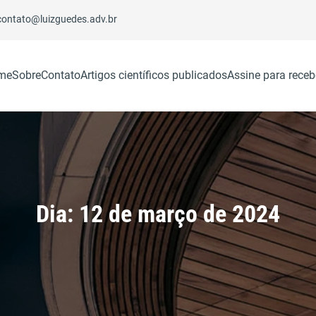
contato@luizguedes.adv.br
me
Sobre
Contato
Artigos científicos publicados
Assine para receb
Dia:
12 de março de 2024