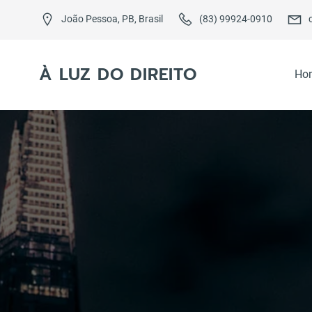
Skip
to
João Pessoa, PB, Brasil
(83) 99924-0910
content
À LUZ DO DIREITO
Ho