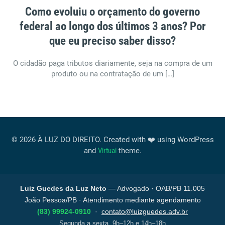
Como evoluiu o orçamento do governo
federal ao longo dos últimos 3 anos? Por
que eu preciso saber disso?
O cidadão paga tributos diariamente, seja na compra de um
produto ou na contratação de um […]
© 2026 À LUZ DO DIREITO. Created with ❤️ using WordPress
and
Virtuai
theme.
Luiz Guedes da Luz Neto
— Advogado · OAB/PB 11.005
João Pessoa/PB · Atendimento mediante agendamento
(83) 99924-0910
·
contato@luizguedes.adv.br
Segunda a sexta, 9h–12h e 14h–18h