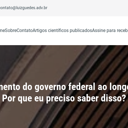
contato@luizguedes.adv.br
me
Sobre
Contato
Artigos científicos publicados
Assine para receb
ento do governo federal ao long
Por que eu preciso saber disso?