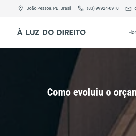
Skip
to
João Pessoa, PB, Brasil
(83) 99924-0910
content
À LUZ DO DIREITO
Ho
Como evoluiu o orçam