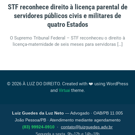
STF reconhece direito à licença parental de
servidores públicos civis e militares de
quatro Estados
O Supremo Tribunal Federal – STF reconheceu o direito à
licença-maternidade de seis meses para servidoras […]
© 2026 À LUZ DO DIREITO. Created with ❤️ using WordPress
and
Virtuai
theme.
Luiz Guedes da Luz Neto
— Advogado · OAB/PB 11.005
João Pessoa/PB · Atendimento mediante agendamento
(83) 99924-0910
·
contato@luizguedes.adv.br
Segunda a sexta, 9h–12h e 14h–18h