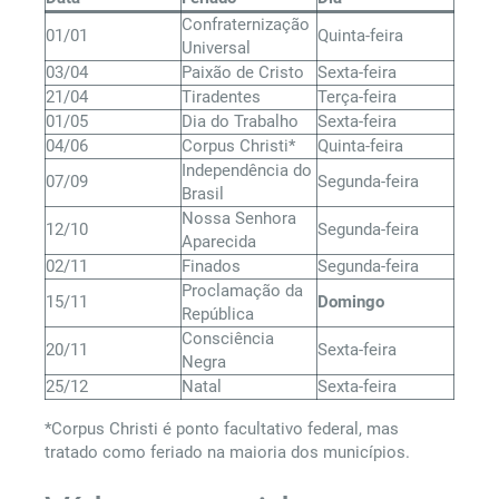
Confraternização
01/01
Quinta-feira
Universal
03/04
Paixão de Cristo
Sexta-feira
21/04
Tiradentes
Terça-feira
01/05
Dia do Trabalho
Sexta-feira
04/06
Corpus Christi*
Quinta-feira
Independência do
07/09
Segunda-feira
Brasil
Nossa Senhora
12/10
Segunda-feira
Aparecida
02/11
Finados
Segunda-feira
Proclamação da
15/11
Domingo
República
Consciência
20/11
Sexta-feira
Negra
25/12
Natal
Sexta-feira
*Corpus Christi é ponto facultativo federal, mas
tratado como feriado na maioria dos municípios.