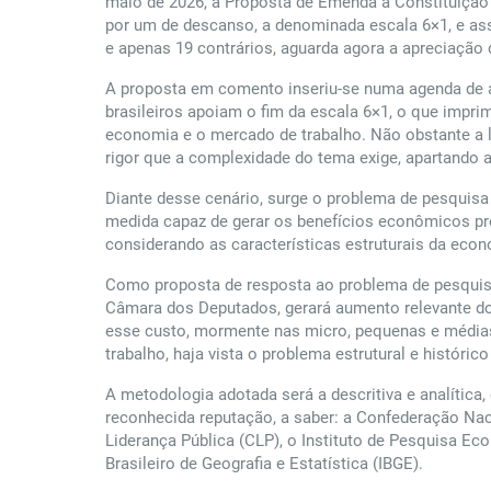
maio de 2026, a Proposta de Emenda à Constituição n
por um de descanso, a denominada escala 6×1, e ass
e apenas 19 contrários, aguarda agora a apreciação
A proposta em comento inseriu-se numa agenda de a
brasileiros apoiam o fim da escala 6×1, o que impri
economia e o mercado de trabalho. Não obstante a 
rigor que a complexidade do tema exige, apartando
Diante desse cenário, surge o problema de pesquisa 
medida capaz de gerar os benefícios econômicos pro
considerando as características estruturais da econ
Como proposta de resposta ao problema de pesquisa
Câmara dos Deputados, gerará aumento relevante dos
esse custo, mormente nas micro, pequenas e médias
trabalho, haja vista o problema estrutural e históric
A metodologia adotada será a descritiva e analític
reconhecida reputação, a saber: a Confederação Naci
Liderança Pública (CLP), o Instituto de Pesquisa E
Brasileiro de Geografia e Estatística (IBGE).