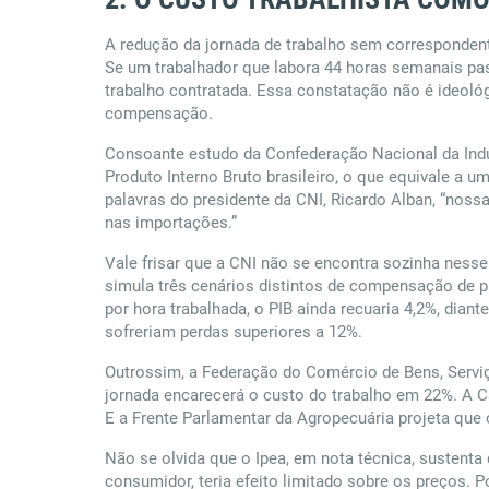
A redução da jornada de trabalho sem correspondent
Se um trabalhador que labora 44 horas semanais pas
trabalho contratada. Essa constatação não é ideológ
compensação.
Consoante estudo da Confederação Nacional da Indús
Produto Interno Bruto brasileiro, o que equivale a 
palavras do presidente da CNI, Ricardo Alban, “nossa
nas importações.”
Vale frisar que a CNI não se encontra sozinha nesse
simula três cenários distintos de compensação de 
por hora trabalhada, o PIB ainda recuaria 4,2%, dia
sofreriam perdas superiores a 12%.
Outrossim, a Federação do Comércio de Bens, Servi
jornada encarecerá o custo do trabalho em 22%. A C
E a Frente Parlamentar da Agropecuária projeta q
Não se olvida que o Ipea, em nota técnica, sustent
consumidor, teria efeito limitado sobre os preços. 