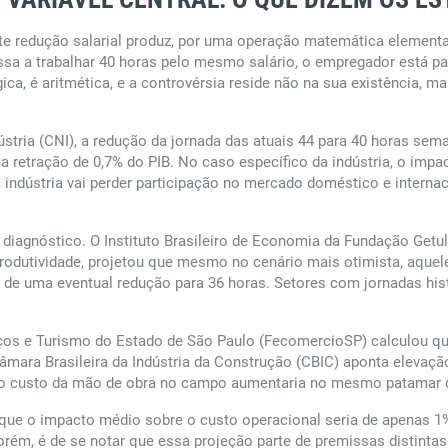
e redução salarial produz, por uma operação matemática elementa
sa a trabalhar 40 horas pelo mesmo salário, o empregador está p
ica, é aritmética, e a controvérsia reside não na sua existência, m
tria (CNI), a redução da jornada das atuais 44 para 40 horas sem
uma retração de 0,7% do PIB. No caso específico da indústria, o imp
 indústria vai perder participação no mercado doméstico e internaci
 diagnóstico. O Instituto Brasileiro de Economia da Fundação Getul
produtividade, projetou que mesmo no cenário mais otimista, aqu
nte de uma eventual redução para 36 horas. Setores com jornadas h
ços e Turismo do Estado de São Paulo (FecomercioSP) calculou qu
âmara Brasileira da Indústria da Construção (CBIC) aponta elevaç
ue o custo da mão de obra no campo aumentaria no mesmo patamar 
a que o impacto médio sobre o custo operacional seria de apenas 
Porém, é de se notar que essa projeção parte de premissas distinta