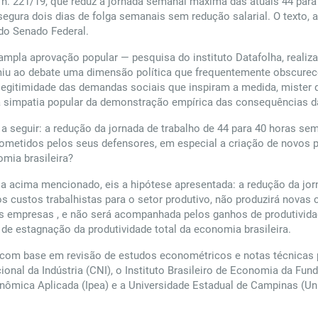
. 221/19, que reduz a jornada semanal máxima das atuais 44 para 4
egura dois dias de folga semanais sem redução salarial. O texto,
 do Senado Federal.
mpla aprovação popular — pesquisa do instituto Datafolha, realiz
miu ao debate uma dimensão política que frequentemente obscurece 
legitimidade das demandas sociais que inspiram a medida, mister 
 a simpatia popular da demonstração empírica das consequências 
a seguir: a redução da jornada de trabalho de 44 para 40 horas se
metidos pelos seus defensores, em especial a criação de novos p
omia brasileira?
 acima mencionado, eis a hipótese apresentada: a redução da jor
 custos trabalhistas para o setor produtivo, não produzirá novas
 empresas , e não será acompanhada pelos ganhos de produtividad
o de estagnação da produtividade total da economia brasileira.
a, com base em revisão de estudos econométricos e notas técnicas 
onal da Indústria (CNI), o Instituto Brasileiro de Economia da Fun
conômica Aplicada (Ipea) e a Universidade Estadual de Campinas (U