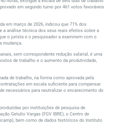
0 horas, extingue a escala de seis dias de trabalho
 aprovado em segundo turno por 461 votos favoráveis
ada em março de 2026, indicou que 71% dos
a análise técnica dos seus reais efeitos sobre a
que o jurista e o pesquisador a examinem com o
da mudança.
manais, sem correspondente redução salarial, é uma
ostos de trabalho e o aumento da produtividade,
nada de trabalho, na forma como aprovada pela
 contratações em escala suficiente para compensar
e necessários para neutralizar o encarecimento do
produzidas por instituições de pesquisa de
dação Getulio Vargas (FGV IBRE), o Centro de
nicamp), bem como de dados históricos do Instituto