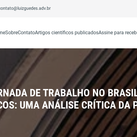
contato@luizguedes.adv.br
me
Sobre
Contato
Artigos científicos publicados
Assine para receb
RNADA DE TRABALHO NO BRASIL
OS: UMA ANÁLISE CRÍTICA DA P