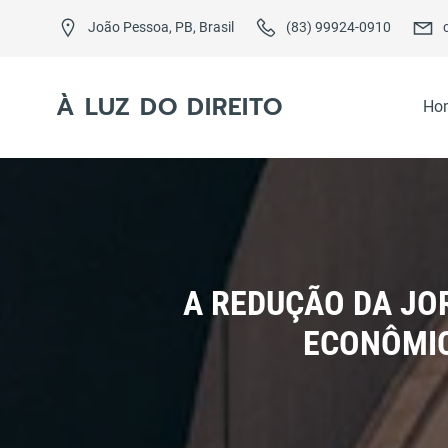
Skip
to
João Pessoa, PB, Brasil
(83) 99924-0910
content
À LUZ DO DIREITO
Ho
A REDUÇÃO DA JO
ECONÔMIC