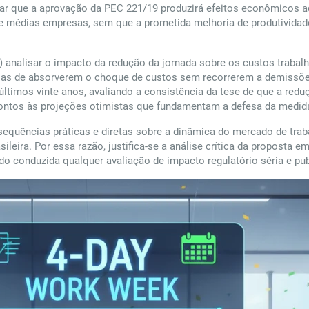
ar que a aprovação da PEC 221/19 produzirá efeitos econômicos ad
e médias empresas, sem que a prometida melhoria de produtividade
) analisar o impacto da redução da jornada sobre os custos trabal
as de absorverem o choque de custos sem recorrerem a demissões o
 últimos vinte anos, avaliando a consistência da tese de que a red
pontos às projeções otimistas que fundamentam a defesa da medid
nsequências práticas e diretas sobre a dinâmica do mercado de tra
ileira. Por essa razão, justifica-se a análise crítica da proposta
do conduzida qualquer avaliação de impacto regulatório séria e pu