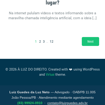
lugar?
Na internet pululam vídeos e textos informando sobre a
maravilha chamada inteligência artificial, com a ideia […]
1
2
3
…
12
Next
© 2026 À LUZ DO DIREITO. Created with ❤️ using WordPress
and
Virtuai
theme.
Luiz Guedes da Luz Neto
— Advogado · OAB/PB 11.005
João Pessoa/PB · Atendimento mediante agendamento
(83) 99924-0910
·
contato@luizguedes.adv.br