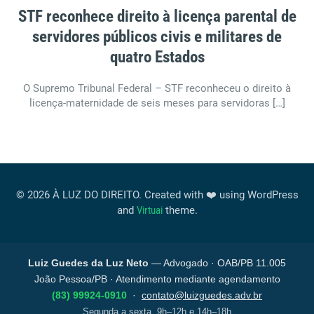
STF reconhece direito à licença parental de
servidores públicos civis e militares de
quatro Estados
O Supremo Tribunal Federal – STF reconheceu o direito à
licença-maternidade de seis meses para servidoras […]
© 2026 À LUZ DO DIREITO. Created with ❤️ using WordPress
and
Virtuai
theme.
Luiz Guedes da Luz Neto
— Advogado · OAB/PB 11.005
João Pessoa/PB · Atendimento mediante agendamento
(83) 99924-0910
·
contato@luizguedes.adv.br
Segunda a sexta, 9h–12h e 14h–18h